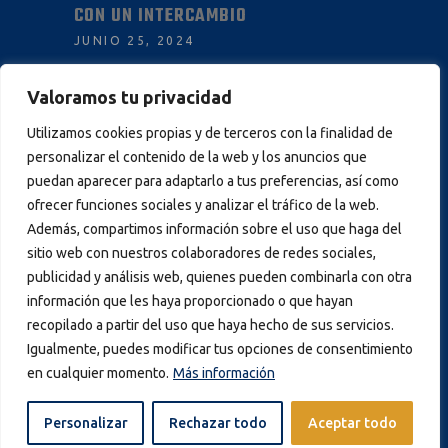
CON UN INTERCAMBIO
JUNIO 25, 2024
Valoramos tu privacidad
INFORMACIÓN
Utilizamos cookies propias y de terceros con la finalidad de
personalizar el contenido de la web y los anuncios que
AVISO LEGAL
puedan aparecer para adaptarlo a tus preferencias, así como
POLÍTICA DE PRIVACIDAD
ofrecer funciones sociales y analizar el tráfico de la web.
Además, compartimos información sobre el uso que haga del
POLÍTICA DE COOKIES
sitio web con nuestros colaboradores de redes sociales,
publicidad y análisis web, quienes pueden combinarla con otra
información que les haya proporcionado o que hayan
recopilado a partir del uso que haya hecho de sus servicios.
Igualmente, puedes modificar tus opciones de consentimiento
© 2024 Club Bádminton IES La Orden |
en cualquier momento.
Más información
Todos los derechos reservados
Personalizar
Rechazar todo
Aceptar todo