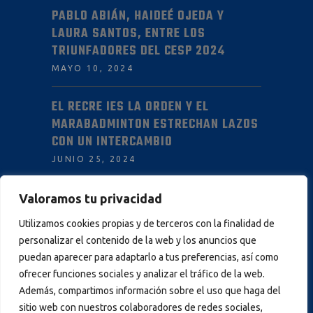
PABLO ABIÁN, HAIDEÉ OJEDA Y
LAURA SANTOS, ENTRE LOS
TRIUNFADORES DEL CESP 2024
MAYO 10, 2024
EL RECRE IES LA ORDEN Y EL
MARABADMINTON ESTRECHAN LAZOS
CON UN INTERCAMBIO
JUNIO 25, 2024
Valoramos tu privacidad
INFORMACIÓN
Utilizamos cookies propias y de terceros con la finalidad de
personalizar el contenido de la web y los anuncios que
AVISO LEGAL
puedan aparecer para adaptarlo a tus preferencias, así como
POLÍTICA DE PRIVACIDAD
ofrecer funciones sociales y analizar el tráfico de la web.
Además, compartimos información sobre el uso que haga del
POLÍTICA DE COOKIES
sitio web con nuestros colaboradores de redes sociales,