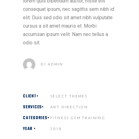
lorem quis bibendum auctor, nisite elit
consequat ipsum, nec sagittis sem nibh id
elit. Duis sed odio sit amet nibh vulputate
cursus a sit amet mauris et. Morbi
accumsan ipsum velit. Nam nec tellus a
odio sit.
BY
ADMIN
CLIENT
SELECT THEMES
SERVICES
ART DIRECTION
CATEGORIES
FITNESS
GYM
TRAINING
YEAR
2018