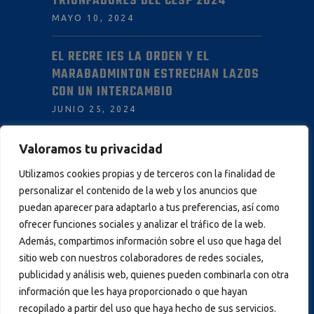
TRIUNFADORES DEL CESP 2024
MAYO 10, 2024
EL RECRE IES LA ORDEN Y EL
MARABADMINTON ESTRECHAN LAZOS
CON UN INTERCAMBIO
JUNIO 25, 2024
Valoramos tu privacidad
INFORMACIÓN
Utilizamos cookies propias y de terceros con la finalidad de
personalizar el contenido de la web y los anuncios que
AVISO LEGAL
puedan aparecer para adaptarlo a tus preferencias, así como
POLÍTICA DE PRIVACIDAD
ofrecer funciones sociales y analizar el tráfico de la web.
Además, compartimos información sobre el uso que haga del
POLÍTICA DE COOKIES
sitio web con nuestros colaboradores de redes sociales,
publicidad y análisis web, quienes pueden combinarla con otra
información que les haya proporcionado o que hayan
recopilado a partir del uso que haya hecho de sus servicios.