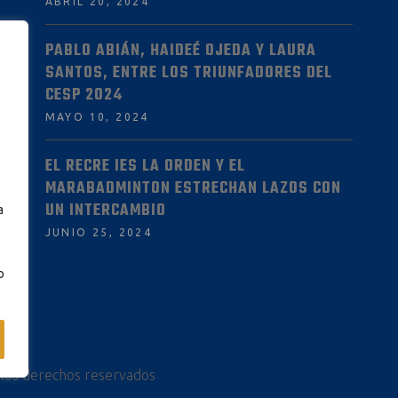
ABRIL 20, 2024
PABLO ABIÁN, HAIDEÉ OJEDA Y LAURA
SANTOS, ENTRE LOS TRIUNFADORES DEL
CESP 2024
MAYO 10, 2024
EL RECRE IES LA ORDEN Y EL
MARABADMINTON ESTRECHAN LAZOS CON
UN INTERCAMBIO
a
JUNIO 25, 2024
o
 los derechos reservados