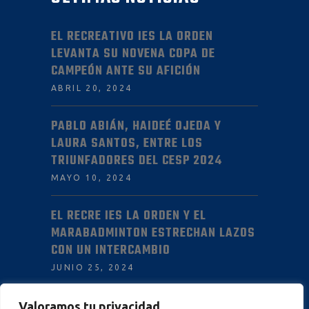
EL RECREATIVO IES LA ORDEN
LEVANTA SU NOVENA COPA DE
CAMPEÓN ANTE SU AFICIÓN
ABRIL 20, 2024
PABLO ABIÁN, HAIDEÉ OJEDA Y
LAURA SANTOS, ENTRE LOS
TRIUNFADORES DEL CESP 2024
MAYO 10, 2024
EL RECRE IES LA ORDEN Y EL
MARABADMINTON ESTRECHAN LAZOS
CON UN INTERCAMBIO
JUNIO 25, 2024
Valoramos tu privacidad