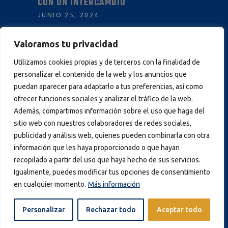
CON UN INTERCAMBIO
JUNIO 25, 2024
Valoramos tu privacidad
INFORMACIÓN
Utilizamos cookies propias y de terceros con la finalidad de
personalizar el contenido de la web y los anuncios que
AVISO LEGAL
puedan aparecer para adaptarlo a tus preferencias, así como
POLÍTICA DE PRIVACIDAD
ofrecer funciones sociales y analizar el tráfico de la web.
Además, compartimos información sobre el uso que haga del
POLÍTICA DE COOKIES
sitio web con nuestros colaboradores de redes sociales,
publicidad y análisis web, quienes pueden combinarla con otra
información que les haya proporcionado o que hayan
recopilado a partir del uso que haya hecho de sus servicios.
Igualmente, puedes modificar tus opciones de consentimiento
© 2024 Club Bádminton IES La Orden |
en cualquier momento.
Más información
Todos los derechos reservados
Personalizar
Rechazar todo
Aceptar todo